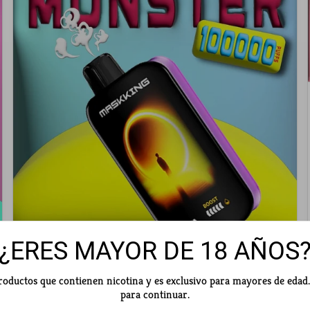
¿ERES MAYOR DE 18 AÑOS
abril 21, 2026
productos que contienen nicotina y es exclusivo para mayores de edad
ENTREGAS VAPE MASKKING
para continuar.
ORIGINALES A TODO MÉXICO |