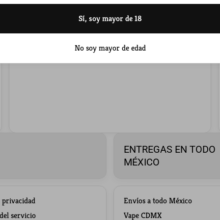
ENVÍOS RÁP...
Sí, soy mayor de 18
Así funcionan nuestras entregas de vapes Maskking
originales: express en CDMX y envíos rápidos a todo
No soy mayor de edad
México.
ENTREGAS EN TODO
MÉXICO
e privacidad
Envíos a todo México
el servicio
Vape CDMX