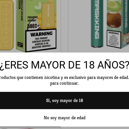
¿ERES MAYOR DE 18 AÑOS
ng Lux Pineapple Coconut
Maskking High GTS Melon
$ 350.00 MXN
$ 300.00 MXN
productos que contienen nicotina y es exclusivo para mayores de edad
$ 299.00 MXN
$ 239.00 MXN
para continuar.
Agotado
Agotado
Sí, soy mayor de 18
No soy mayor de edad
gotado
Agotado
Agotado
Agotado
Agotado