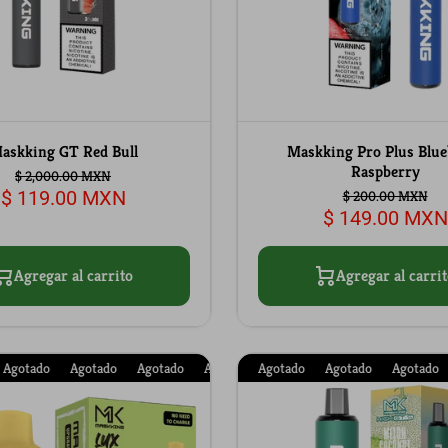
askking GT Red Bull
Maskking Pro Plus Blue
Raspberry
$ 2,000.00 MXN
$ 119.00 MXN
$ 200.00 MXN
$ 149.00 MXN
Agregar al carrito
Agregar al carrit
gotado
Agotado
Agotado
Agotado
Agotado
Agotado
Agotado
Agotado