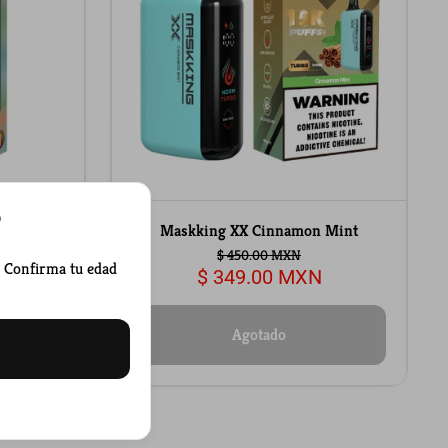
?
 Coconut
Maskking XX Cinnamon Mint
$ 450.00 MXN
. Confirma tu edad
$ 349.00 MXN
Agotado