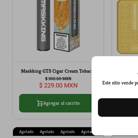
Maskking GTS Cigar Cream Tobacco
Maskki
$ 300.00 MXN
Este sitio vende 
$ 229.00 MXN
Agregar al carrito
Agotado
Agotado
Agotado
Agotado
Agotado
Agotado
Agotado
A